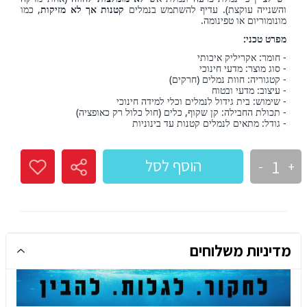
והשנייה עוקצת). עדיף להשתמש בנמלים
קטנות אך לא מזיקות
, כמו
מונומוריום או טפינומה.
מפרט טכני:
- חומר: אקריליק איכותי
- סוג מוצר: מדעי חינוכי
- קטגוריה: חוות נמלים (חרקים)
- עיצוב: מדעי ובטוח
- שימוש: בית גידול לנמלים וכלי למידה חינוכי
- תכולת החבילה: קן שקוף, כלים (חול כלול רק כאופציה)
- גודל: מתאים לנמלים קטנות עד בינוניות
הוסף לסל
-
+
מדיניות משלוחים