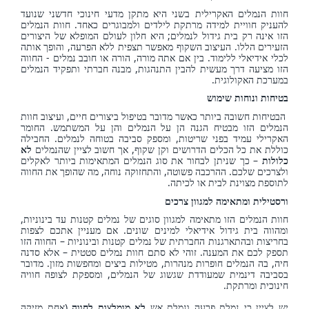
חוות הנמלים האקרילית בשני היא מתקן מדעי חינוכי חדשני שנועד
להעניק חוויית למידה מרתקת לילדים ולמבוגרים כאחד. חוות הנמלים
הזו אינה רק בית גידול לנמלים; היא חלון לעולם המופלא של היצורים
הזעירים הללו. העיצוב השקוף מאפשר תצפית ללא הפרעה, והופך אותה
לכלי אידיאלי ללימוד. בין אם אתה מורה, הורה או חובב נמלים - החווה
הזו מציעה דרך מעשית להבין התנהגות, מבנה חברתי ותפקיד הנמלים
במערכת האקולוגית.
בטיחות ונוחות שימוש
הבטיחות חשובה ביותר כאשר מדובר בטיפול ביצורים חיים, ועיצוב חוות
הנמלים הזו מבטיח הגנה הן על הנמלים והן על המשתמש. החומר
האקרילי עמיד בפני שריטות, ומספק סביבה בטוחה לנמלים. החבילה
כוללת את כל הכלים הדרושים וקן שקוף, אך חשוב לציין שהנמלים
לא
כלולות
– כך שניתן לבחור את סוג הנמלים המתאימות ביותר לאקלים
ולצרכים שלכם. ההרכבה פשוטה, והתחזוקה נוחה, מה שהופך את החווה
לתוספת מצוינת לבית או לכיתה.
ורסטילית ומתאימה למגוון צרכים
חוות הנמלים הזו מתאימה למגוון סוגים של נמלים קטנות עד בינוניות,
ומהווה בית גידול אידיאלי למינים שונים. אם מעניין אתכם לצפות
בחריצות ובהתארגנות החברתית של נמלים קטנות ובינוניות – החווה הזו
תספק לכם את המענה. זוהי לא סתם חוות נמלים סטטית – אלא סדנה
חיה, בה הנמלים חופרות מנהרות, מטילות ביצים ומחפשות מזון. מדובר
בסביבה דינמית שמעודדת שגשוג של הנמלים, ומספקת לצופה חוויה
חינוכית ומרתקת.
יש לציין כי נמלת פרעה ונמלת אש
לא מומלצות לחווה
(אחת מזיקה