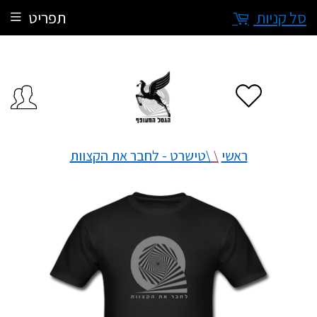
סל קניות
תפריט
ראשי
\
\טישרט - לחבר את הקצוות