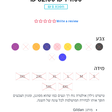
₪
₪
רגיל
מבצע
חסכת 8 ₪
0.0
Write a review
star
rating
צבע
מידה
3XL
2XL
XL
L
M
S
5XL
4XL
טישרט גילדן אולטרה נוח רך ונעים כמו שהוא מסוגנן, ומגוון הצבעים
הופך אותו לבחירה המושלמת לכל עונה של השנה
.
מותג:
Gildan