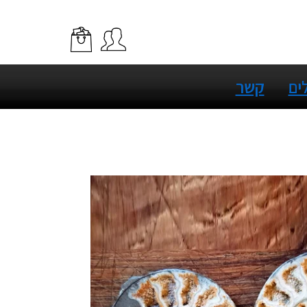
ים
קשר