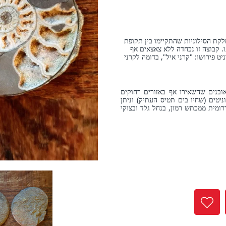
rating
קת הסילוניות שהתקיימו בין תקופת
410 עד 66 מיליון שנה מזמננו. קבוצה זו נכחדה ללא צאצאים אף
ט פירושו: "קרני איל", בדומה לקרני
ובנים שהשאירו אף באזורים רחוקים
יטים (שחיו בים תטיס העתיק) וניתן
ומית ממכתש רמון, בנחל גלד ובצוקי