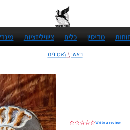
חוחות
מדיסין
כלים
ציוויליזציות
מינרל
ראשי
\
\אמוניט
0.0
Write a review
star