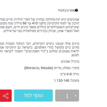
נותרו 1 בלבד!
אמוניטים היא תת-מחלקה נכחדת של חסרי חוליות ימיים ממחל
הדבון עד לסוף הקרטיקון מלפני 
שקרוביהם הנאוטילוסיים כוללים מספר מינים חיים. השם אמוני
האל המצרי אמון, שניחן בקרניים מסולסלות כמו של אילים
.
מינים אלה שגשגו בימים הקדומים, דבר הנלמד מכמות המא
מהים כיום (למשל בהרי האלפים). בישראל גם התקיימו אמונ
לראות מאובנים שלהם ב"קיר האמוניטים" הסמוך ליציאה הדר
תמנע.
מינרל: אמוניט
מקור:
נזאלה,
מרוקו (Morocco,
Nezala
)
גודל: 6-8 ס"מ
משקל: 120-140 ג'
הוסף לסל
-
+