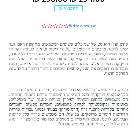
₪
₪
רגיל
מבצע
חסכת 4 ₪
0.0
Write a review
star
rating
כתש ועלי הוא סט של שני כלים פשוטים המשמשים מתקופת האבן ועד
ימינו להכנת מרכיבים או חומרים על ידי ריסוק וטחינה לעיסה דקה או
אבקה במטבח, במעבדה ובבית המרקחת. המכתש
ה
וא בדרך כלל קערה,
עשויה מעץ קשה, מתכת, קרמיקה או אבן קשה כמו גרניט. העלי הוא
חפץ קהה בצורת אלה. החומר לטחינה שעשוי להיות רטוב או יבש, מונח
במכתש בו דופקים את העלי, לוחצים ומסובבים לתוך החומר עד להשגת
המרקם הרצוי
.
מכתש ועלי שימשו בבישול מאז הפרהיסטוריה; כיום הם משויכים בדרך
כלל למקצוע הרוקחות בשל השימוש ההיסטורי שלהם בהכנת תרופות.
הם משמשים בתחום הכימיה לפירוק כמויות קטנות של כימיקלים;
באומנויות ובקוסמטיקה לפירוק פיגמנטים, חומרים מקשים וחומרים
אחרים; בקדרות להכנת גרוג (חרס מודק); בבנייה ובסוגי עבודות אחרות
הדורשות חומרים מרוסקים. בבישול, הם משמשים בדרך כלל לריסוק
תבלינים, להכנת פסטו וקוקטיילים מסוימים כמו מוחיטו, המצריך ריסוק
עדין של סוכר, קרח ונענע במכתש עם עלי
.