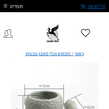
סל קניות
תפריט
ראשי
\
\מכתש ועלי מאבן טבעית